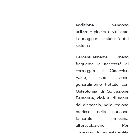
mediante l’utilizzo di una o
più cambre metalliche,
mentre in quella di
addizione vengono
utilizzate placca e viti, data
la maggiore instabilità del
sistema.
Percentualmente meno
frequente la necessità di
correggere il Ginocchio
Valgo, che viene
generalmente trattato con
Osteotomia di Sottrazione
Femorale, cioè al di sopra
del ginocchio, nella regione
mediale della porzione
femorale prossima
all’articolazione. Per
correzioni di modesta entità