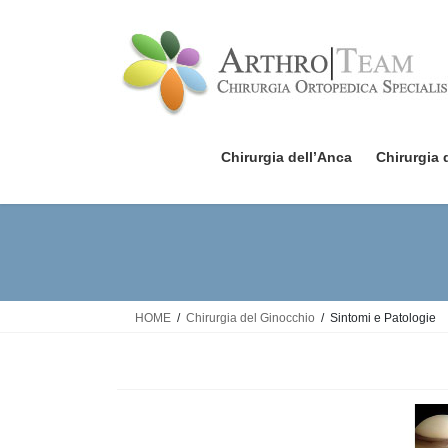
Salta
Vai
al
alla
contenuto
navigazione
Chirurgia dell’Anca
Chirurgia 
HOME
Chirurgia del Ginocchio
Sintomi e Patologie