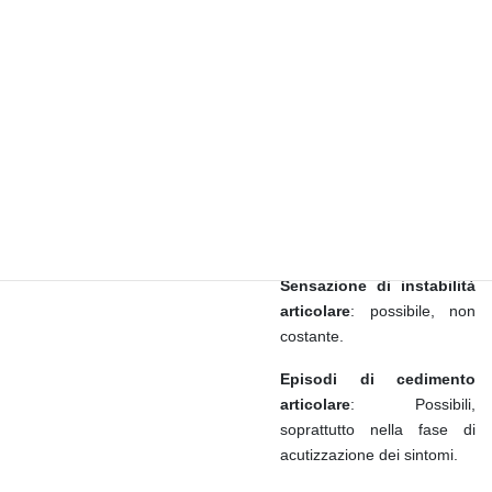
Dolore
: SI. Quasi sempre
compare in modo subdolo,
a distanza dall’evento che
ha determinato la lesione.
Possono alternarsi fasi di
acutizzazione dei sintomi a
periodi di attenuazione ed a
volte anche di scomparsa
del dolore.
Sensazione di instabilità
articolare
: possibile, non
costante.
Episodi di cedimento
articolare
: Possibili,
soprattutto nella fase di
acutizzazione dei sintomi.